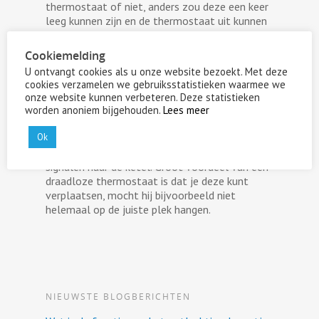
thermostaat of niet, anders zou deze een keer
leeg kunnen zijn en de thermostaat uit kunnen
vallen.
Cookiemelding
Draadloos
U ontvangt cookies als u onze website bezoekt. Met deze
cookies verzamelen we gebruiksstatistieken waarmee we
Tegenwoordig zijn niet alle thermostaten meer
onze website kunnen verbeteren. Deze statistieken
aangesloten via bedrading, er bestaan ook al
worden anoniem bijgehouden.
Lees meer
draadloze varianten. In de ketel bevindt zich in
Ok
dat geval een ontvanger en de thermostaat is
voorzien van een zender. Deze zender stuurt
signalen naar de ketel. Groot voordeel van een
draadloze thermostaat is dat je deze kunt
verplaatsen, mocht hij bijvoorbeeld niet
helemaal op de juiste plek hangen.
NIEUWSTE BLOGBERICHTEN