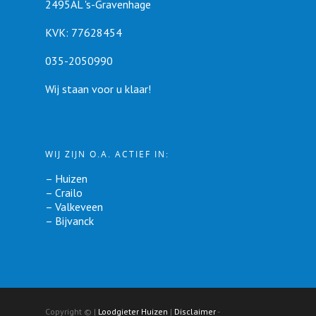
2495AL 's-Gravenhage
KVK: 77628454
035-2050990
Wij staan voor u klaar!
WIJ ZIJN O.A. ACTIEF IN:
–
Huizen
–
Crailo
–
Valkeveen
–
Bijvanck
Copyright ©
|
Loodgieter Huizen
|
Disclaimer
-