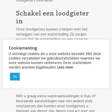
loodgieters overlaten.
Schakel een loodgieter
in
Onze loodgieters kunnen u helpen met het
verleggen van een waterleiding. Zij zorgen
ervoor dat de waterleiding op een correcte
manier verlegd wordt zodat u later geen
Cookiemelding
problemen krijgt met een lekkage.
U ontvangt cookies als u onze website bezoekt. Met deze
Hierdoor zorgt u ervoor dat u
cookies verzamelen we gebruiksstatistieken waarmee we
wateraansluitingen heeft waar u dat wenst.
onze website kunnen verbeteren. Deze statistieken
Hierdoor kunt u bijvoorbeeld meerdere
worden anoniem bijgehouden.
Lees meer
gootstenen laten installeren of de
wasmachine op een andere plek plaatsen. Het
Ok
kan daarom het gemak waarmee u woont
vergroten.
Wilt u graag extra wateraansluitingen in huis of
bestaande aansluitingen naar een andere plek
verplaatsen dan kunnen onze loodgieters u
hiermee van dienst zijn. Neem contact met ons