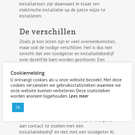
installateurs zijn daarnaast in staat om
elektrische installatie op de juiste wijze te
installeren.
De verschillen
Zoals je kon lezen zijn er veel overeenkomsten,
maar ook de nodige verschillen. Het is dus niet
terecht dat een loodgieter en installatiebedrijf
over dezelfde kam worden geschoren. Een
loodgieter dicht bijvoorbeeld lekkages aan
daken en leidingwerk. Hiervoor kun je doorgaans
Cookiemelding
niet bij een installatiebedrijf terecht.
U ontvangt cookies als u onze website bezoekt. Met deze
Installatiebedrijven zijn daarnaast ook niet
cookies verzamelen we gebruiksstatistieken waarmee we
gespecialiseerd in het verhelpen van
onze website kunnen verbeteren. Deze statistieken
ontstoppingen, loodgieters wel. Een
worden anoniem bijgehouden.
Lees meer
installatiebedrijf is daarentegen weer specialist
op het gebied van installaties. Wil jij
Ok
bijvoorbeeld een cv-ketel of een HVAC-
installatie installeren? Dan doe je er dus goed
aan contact te zoeken met een
installatiebedrijf en niet met een loodgieter. Al