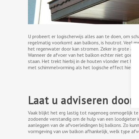
U probeert er logischerwijs alles aan te doen, om s
regelmatig voorkomt aan balkons, is houtrot. Veel 
het regenwater door kan stromen. Zeker in grote ap
Wanneer de afvoer van het balkon echter niet goed 
staan. Het trekt hierbij in de houten vlonder met ho
met schimmelvorming als het logische effect hiervan
Laat u adviseren door 
Vaak blijkt het erg lastig tot nagenoeg onmogelijk t
zodoende verstandig om de hulp van een loodgieter i
aanleggen van de afvoerleidingen bij balkons. Zo kun
vormgeving van uw balkon afhankelijk, welk type afvo