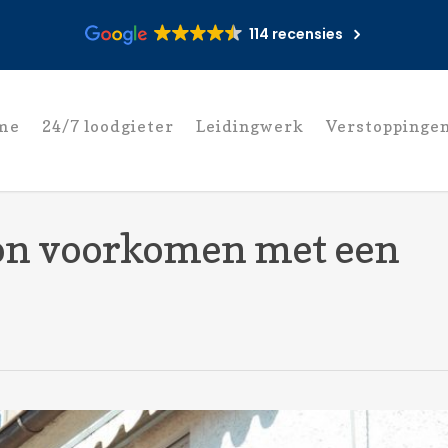
114 recensies
me
24/7 loodgieter
Leidingwerk
Verstoppinge
kon voorkomen met een