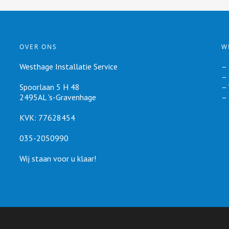
OVER ONS
W
Westhage Installatie Service
–
–
Spoorlaan 5 H 48
–
2495AL 's-Gravenhage
–
KVK: 77628454
035-2050990
Wij staan voor u klaar!