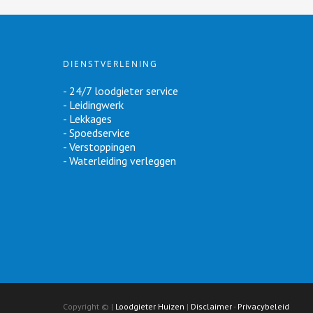
DIENSTVERLENING
- 24/7 loodgieter service
- Leidingwerk
- Lekkages
- Spoedservice
- Verstoppingen
- Waterleiding verleggen
Copyright ©
|
Loodgieter Huizen
|
Disclaimer
-
Privacybeleid