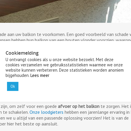
chade aan uw balkon te voorkomen. Een goed voorbeeld van schade 
mensen hebben hun balkon van een houten vlonder voorzien, waaron
partementencomplexen komt een dergelijke constructie regelmatig 
aangesloten of vormgegeven is, zal het waterpeil steeds hoger ko
Cookiemelding
utrot tot gevolg. Ook kan het vocht in de muren van uw woning trek
U ontvangt cookies als u onze website bezoekt. Met deze
.
cookies verzamelen we gebruiksstatistieken waarmee we onze
website kunnen verbeteren. Deze statistieken worden anoniem
bijgehouden.
Lees meer
Ok
ervaren loodgieters
e zijn, om zelf voor een goede
afvoer op het balkon
te zorgen. Het 
n te schakelen.
Onze loodgieters
hebben een jarenlange ervaring in
nen we u altijd van een passende oplossing voorzien! Het is van de
er hier het beste op aansluit.