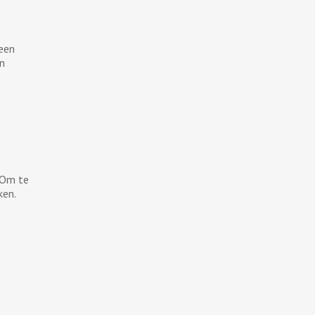
 een
en
. Om te
ken.