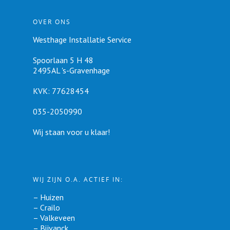
OVER ONS
Westhage Installatie Service
Spoorlaan 5 H 48
2495AL 's-Gravenhage
KVK: 77628454
035-2050990
Wij staan voor u klaar!
WIJ ZIJN O.A. ACTIEF IN:
–
Huizen
–
Crailo
–
Valkeveen
–
Bijvanck