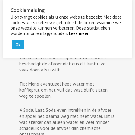
Cookiemelding
2 Beperken van wc-papier gebruik. Het
U ontvangt cookies als u onze website bezoekt. Met deze
overmatig gebruiken van wc-papier zorgt voor
cookies verzamelen we gebruiksstatistieken waarmee we
een grotere kans op een verstopping in de
onze website kunnen verbeteren. Deze statistieken
afvoer.
worden anoniem bijgehouden.
Lees meer
Ok
3 Doorgieten van heet water. Giet de afvoer
door met heet water om een grootgedeelte
van vetresten door te spoelen. Heet water
beschadigt de afvoer niet dus dit kunt u zo
vaak doen als u wilt.
Tip: Meng eventueel heet water met
koffieprut om het vuil dat vast blijft zitten
weg te spoelen.
4 Soda. Laat Soda even intrekken in de afvoer
en spoel het daarna weg met heet water. Dit is
wat sterker dan alleen water en veel minder
schadelijk voor de afvoer dan chemische
ontstoppers.